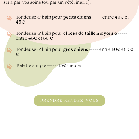
sera par vos soins (ou par un vétérinaire).
Tondeuse & bain pour
petits chiens
----- entre 40€ et
45€
Tondeuse & bain pour
chiens de taille moyenne
-----
entre 45€ et 55 €
Tondeuse & bain pour
gros chiens
----- entre 60€ et 100
€
Toilette simple ----- 45€/heure
PRENDRE RENDEZ-VOUS